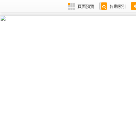
頁面預覽
各期索引