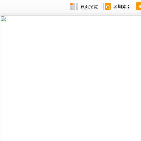
頁面預覽
各期索引