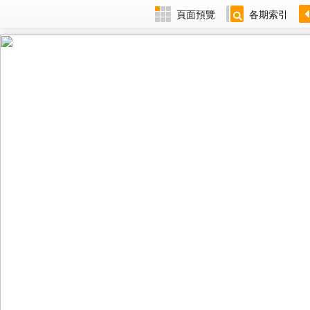
頁面預覽
各期索引