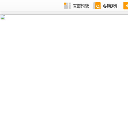
頁面預覽
各期索引