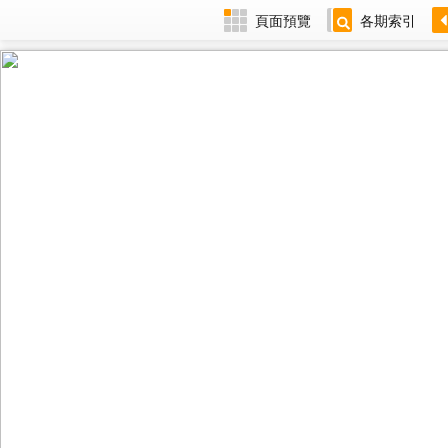
頁面預覽
各期索引