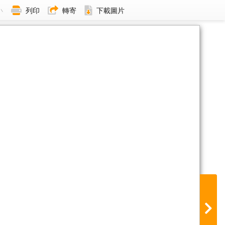
小
列印
轉寄
下載圖片