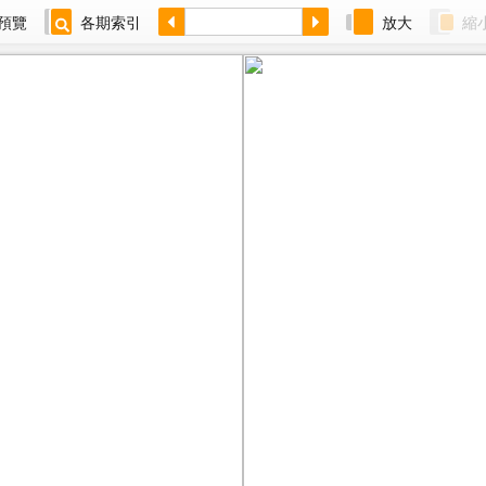
預覽
各期索引
放大
縮