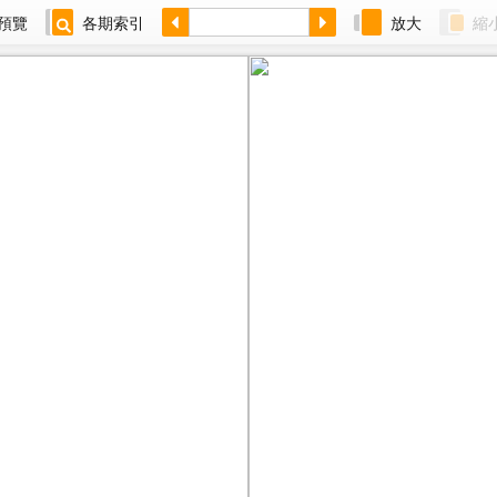
預覽
各期索引
放大
縮