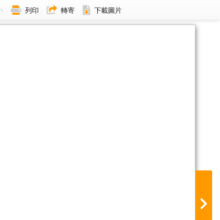
小
列印
轉寄
下載圖片