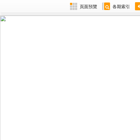
頁面預覽
各期索引