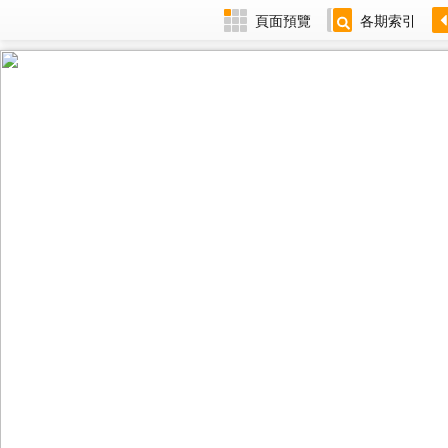
頁面預覽
各期索引