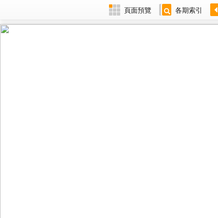
頁面預覽
各期索引