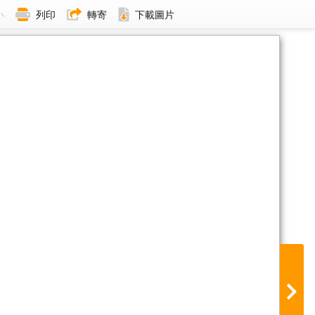
小
列印
轉寄
下載圖片