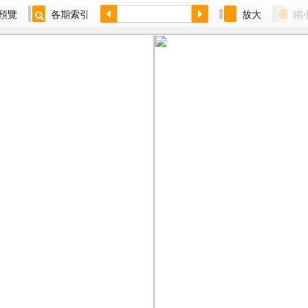
預覽
各期索引
放大
縮