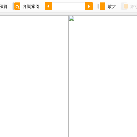
預覽
各期索引
放大
縮