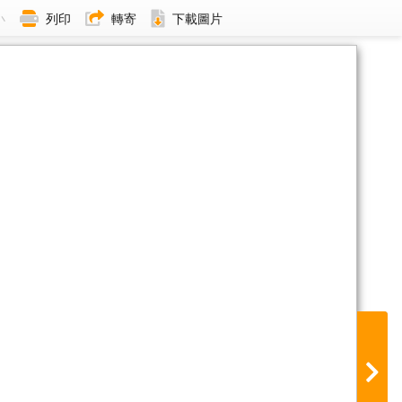
小
列印
轉寄
下載圖片