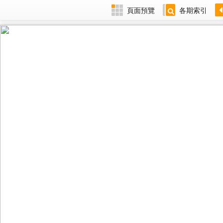
頁面預覽
各期索引