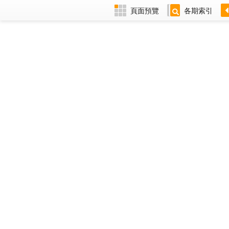
頁面預覽
各期索引