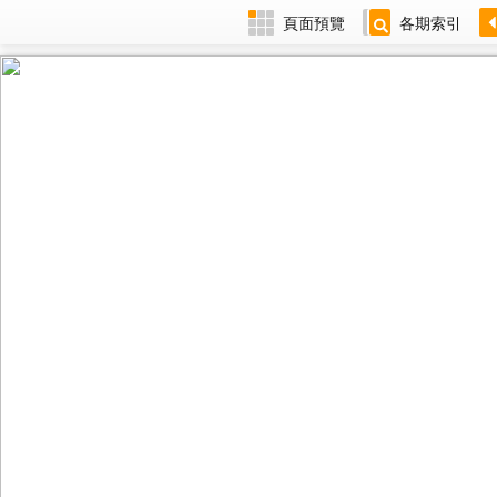
頁面預覽
各期索引