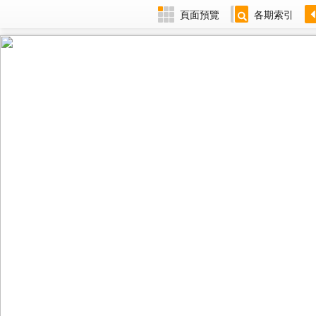
頁面預覽
各期索引