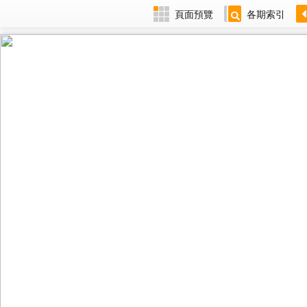
頁面預覽
各期索引