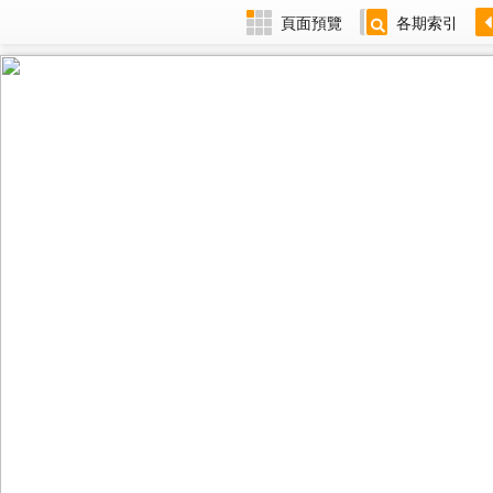
頁面預覽
各期索引