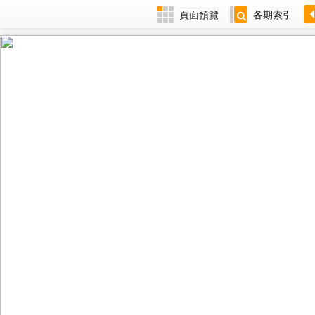
頁面預覽
各期索引