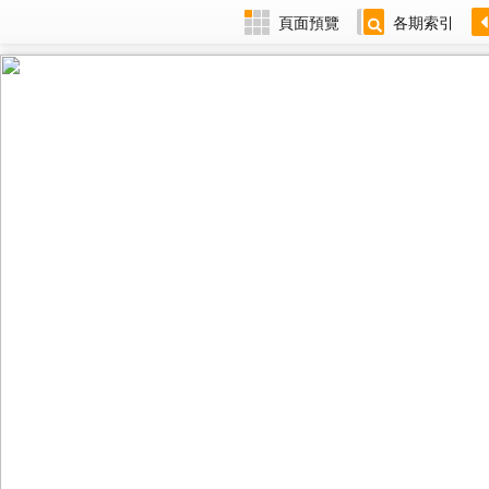
頁面預覽
各期索引