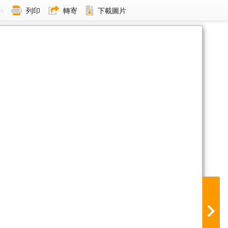
小
列印
轉寄
下載圖片