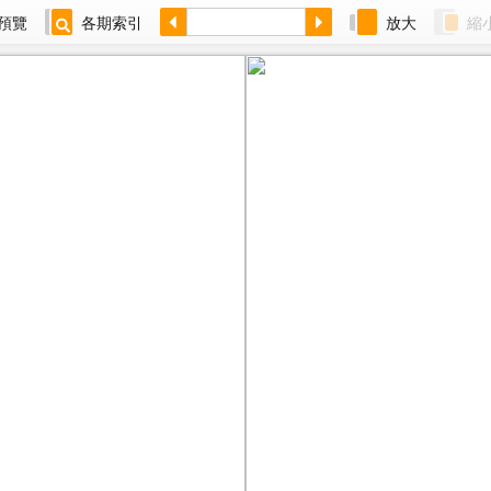
預覽
各期索引
放大
縮