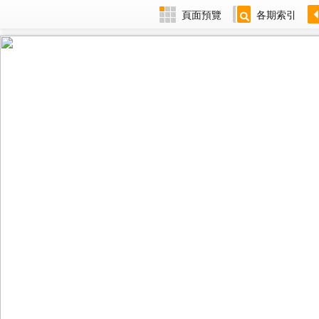
頁面預覽
各期索引