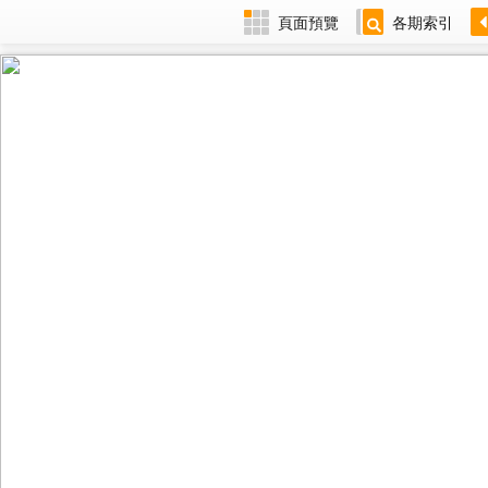
頁面預覽
各期索引