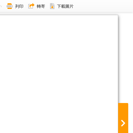
小
列印
轉寄
下載圖片