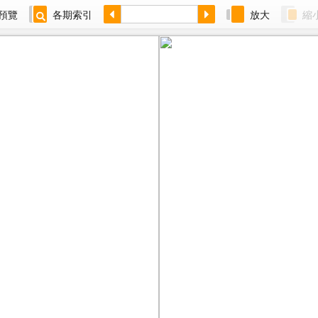
預覽
各期索引
放大
縮