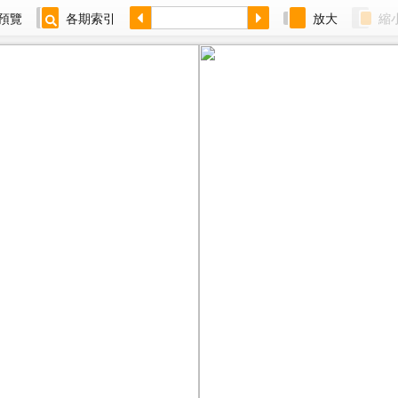
預覽
各期索引
放大
縮