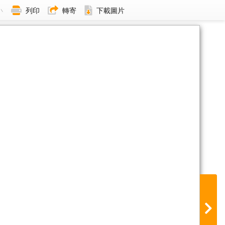
小
列印
轉寄
下載圖片