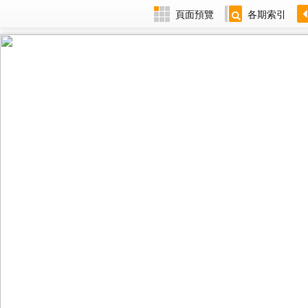
頁面預覽
各期索引