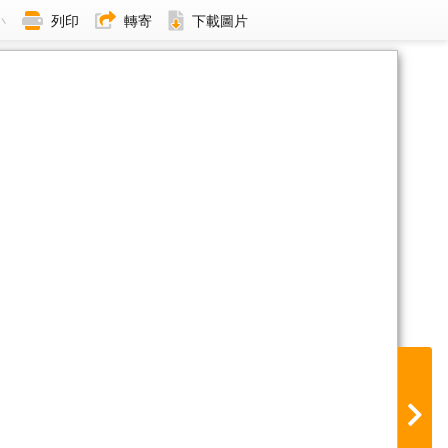
小
列印
轉寄
下載圖片