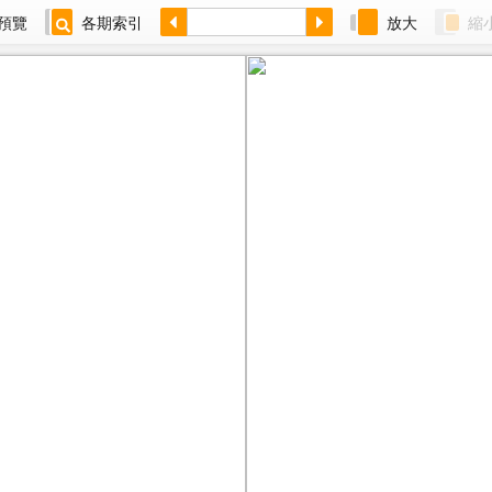
預覽
各期索引
放大
縮