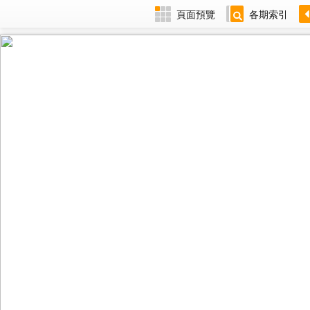
頁面預覽
各期索引