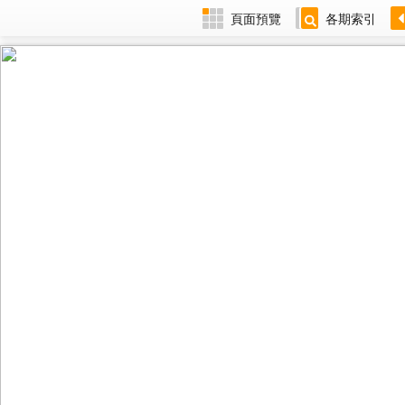
頁面預覽
各期索引