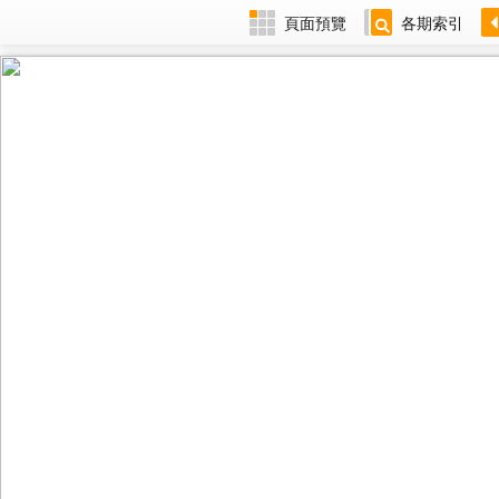
頁面預覽
各期索引