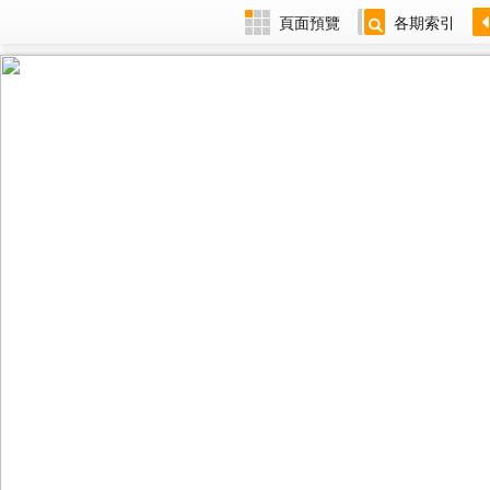
頁面預覽
各期索引