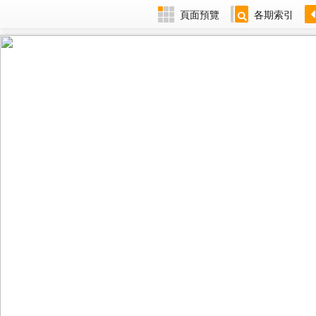
頁面預覽
各期索引