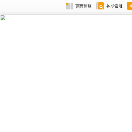
頁面預覽
各期索引