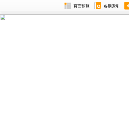
頁面預覽
各期索引