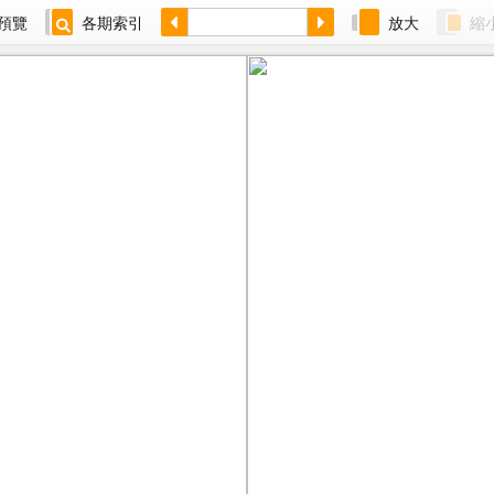
預覽
各期索引
放大
縮