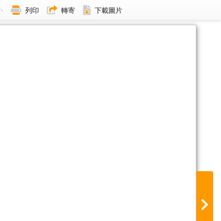
小
列印
轉寄
下載圖片