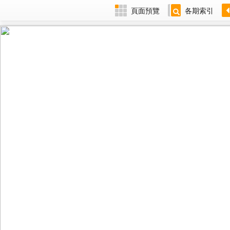
頁面預覽
各期索引