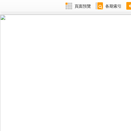
頁面預覽
各期索引