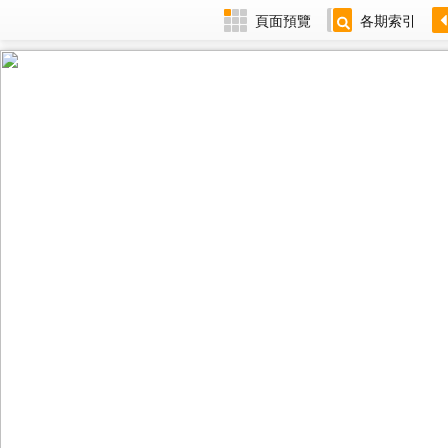
頁面預覽
各期索引