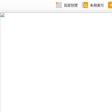
頁面預覽
各期索引