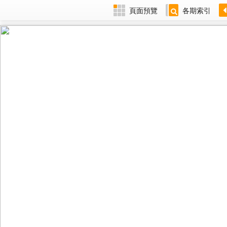
頁面預覽
各期索引