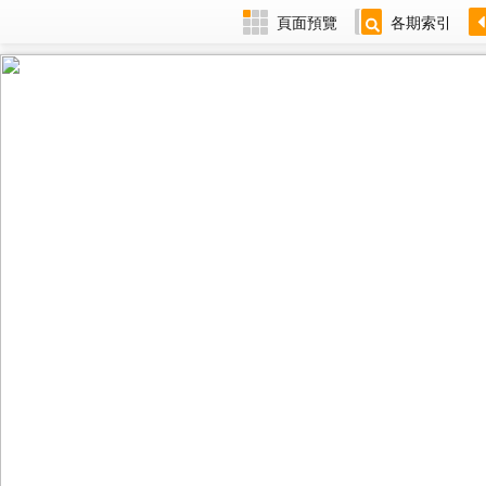
頁面預覽
各期索引