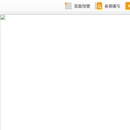
頁面預覽
各期索引