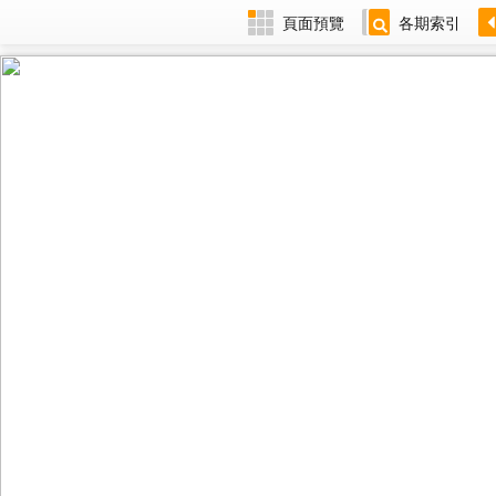
頁面預覽
各期索引