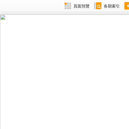
頁面預覽
各期索引