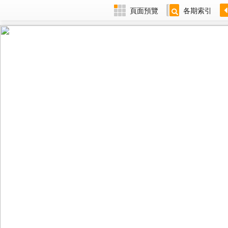
頁面預覽
各期索引