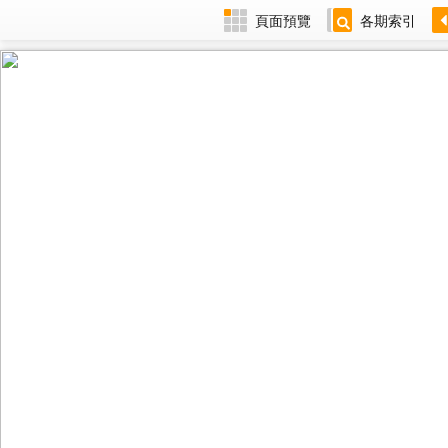
頁面預覽
各期索引