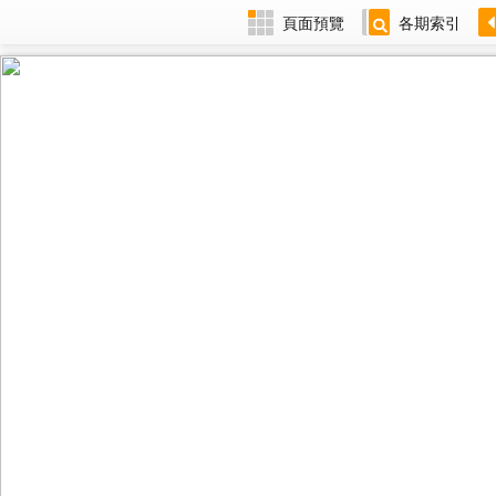
頁面預覽
各期索引