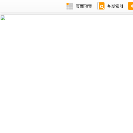
頁面預覽
各期索引