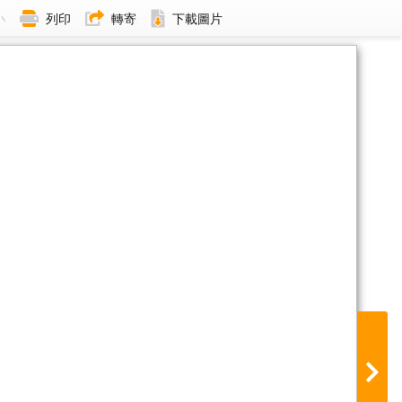
小
列印
轉寄
下載圖片