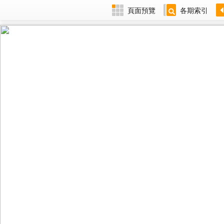
頁面預覽
各期索引